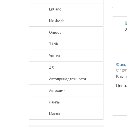
LiXiang
Moskvich
Omoda
TANK
Vortex
Фильт
ZX
S1109
В нал
Автопринадлежности
Цена:
Автохимия
Лампы
Масла