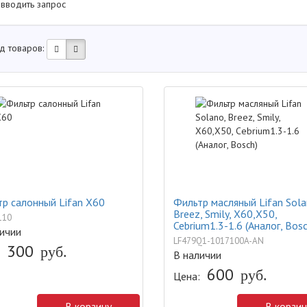
 вводить запрос
д товаров:
р салонный Lifan X60
Фильтр масляный Lifan Sola
Breez, Smily, X60,X50,
110
Cebrium1.3-1.6 (Аналог, Bosc
ичии
LF479Q1-1017100A-AN
300
руб.
В наличии
600
руб.
Цена:
В корзину
В корзин