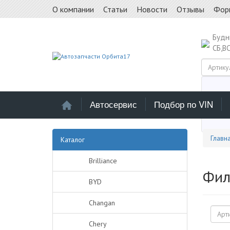
О компании
Статьи
Новости
Отзывы
Фор
Буд
СБ,В
Автосервис
Подбор по VIN
Выб
Главн
Каталог
Brilliance
Фил
BYD
Changan
Chery