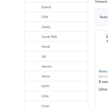
Начните
Exeed
Выво
FAW
Geely
Great Wall
Haval
JAC
Jaecoo
Фильт
Jetour
S8113
В нал
KAIYI
Цена:
Lifan
Livan