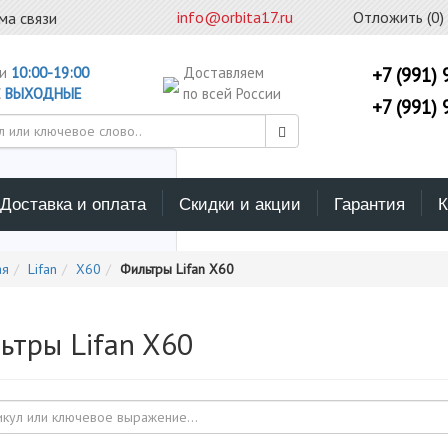
info@orbita17.ru
Отложить (
0
)
ма связи
ни
10:00-19:00
Доставляем
+7 (991) 
С
ВЫХОДНЫЕ
по всей России
+7 (991) 
Доставка и оплата
Скидки и акции
Гарантия
К
ерите каталог поиска
ая
Lifan
X60
Фильтры Lifan X60
ьтры Lifan X60