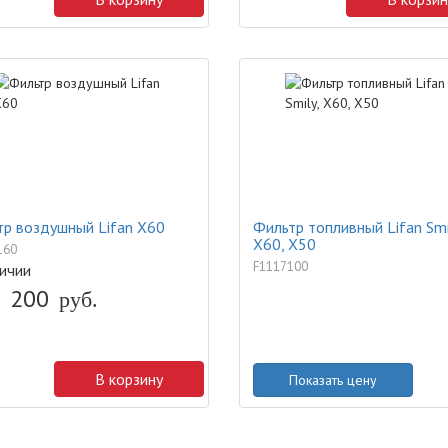
р воздушный Lifan X60
Фильтр топливный Lifan Smi
X60, X50
160
F1117100
ичии
200
руб.
В корзину
Показать цену