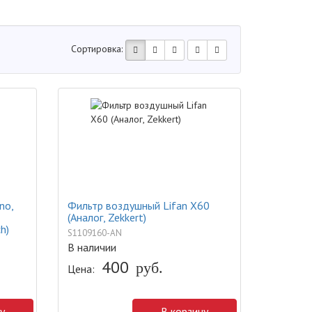
Сортировка:
no,
Фильтр воздушный Lifan X60
(Аналог, Zekkert)
h)
S1109160-AN
В наличии
400
руб.
Цена:
у
В корзину