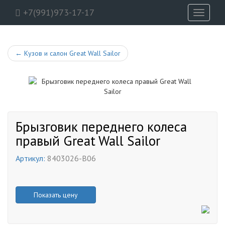
+7(991)973-17-17
Toggle
navigati
←
Кузов и салон Great Wall Sailor
Брызговик переднего колеса
правый Great Wall Sailor
Артикул:
8403026-B06
Показать цену