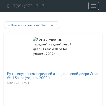
+7(991)973-17-17
Toggle
navigati
←
Кузов и салон Great Wall Sailor
Ручка внутренняя передней и задней левой двери Great
Wall Sailor (модель 2009г)
6205130-B22A-1110