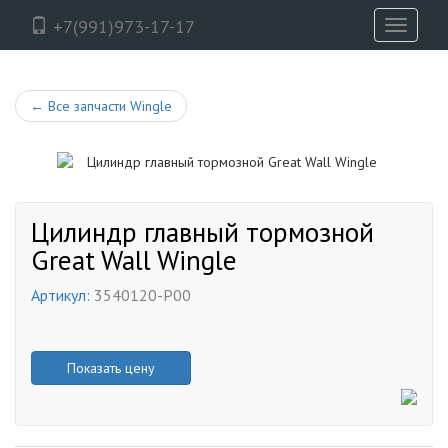
+7(991)973-17-17
Toggle
navigati
←
Все запчасти Wingle
Цилиндр главный тормозной
Great Wall Wingle
Артикул:
3540120-P00
Показать цену