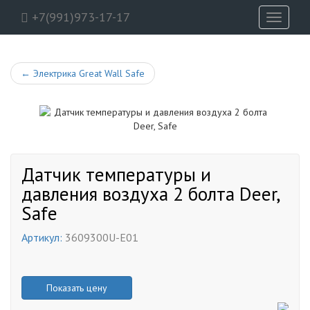
+7(991)973-17-17
Toggle
navigati
←
Электрика Great Wall Safe
Датчик температуры и
давления воздуха 2 болта Deer,
Safe
Артикул:
3609300U-E01
Показать цену