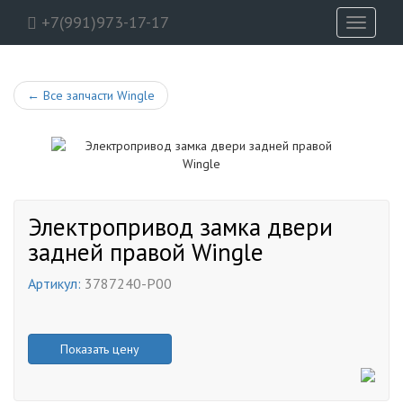
+7(991)973-17-17
Toggle
navigati
←
Все запчасти Wingle
Электропривод замка двери
задней правой Wingle
Артикул:
3787240-P00
Показать цену