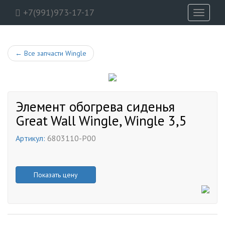
+7(991)973-17-17
Toggle
navigati
←
Все запчасти Wingle
Элемент обогрева сиденья
Great Wall Wingle, Wingle 3,5
Артикул:
6803110-P00
Показать цену