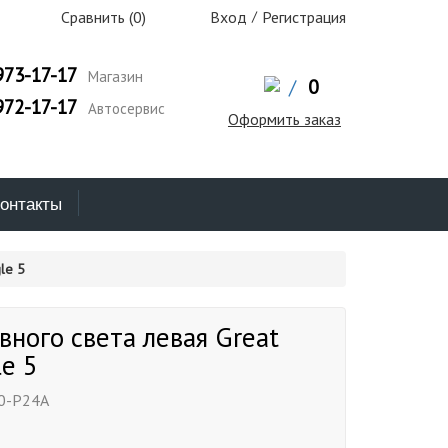
Сравнить (
0
)
Вход
/
Регистрация
973-17-17
Магазин
/
0
972-17-17
Автосервис
Оформить заказ
онтакты
le 5
вного света левая Great
le 5
0-P24A