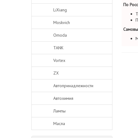
По Росс
LiXiang
Т
П
Moskvich
Самовы
Omoda
М
TANK
Vortex
ZX
Автопринадлежности
Автохимия
Лампы
Масла