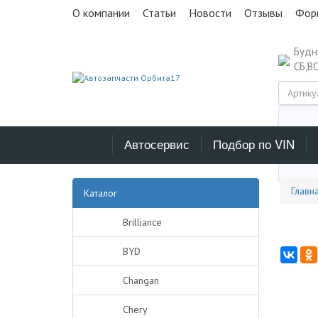
О компании
Статьи
Новости
Отзывы
Фор
Буд
СБ,В
Автосервис
Подбор по VIN
Выб
Главн
Каталог
Brilliance
BYD
Changan
Chery