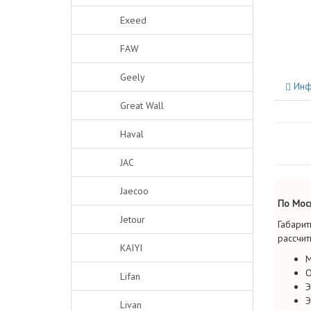
Exeed
FAW
Geely
Инф
Great Wall
Haval
JAC
Jaecoo
По Моск
Jetour
Габарит
рассчит
KAIYI
М
О
Lifan
Э
Э
Livan