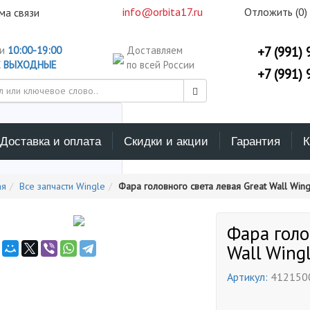
info@orbita17.ru
Отложить (
0
)
ма связи
ни
10:00-19:00
Доставляем
+7 (991) 
С
ВЫХОДНЫЕ
по всей России
+7 (991) 
Доставка и оплата
Скидки и акции
Гарантия
К
ерите каталог поиска
ая
Все запчасти Wingle
Фара головного света левая Great Wall Wing
Фара голо
Wall Wing
Артикул:
412150