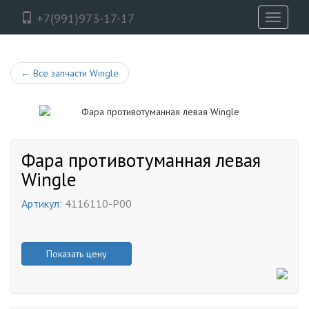
+7(991)973-17-17
Toggle
navigati
←
Все запчасти Wingle
Фара противотуманная левая
Wingle
Артикул:
4116110-P00
Показать цену