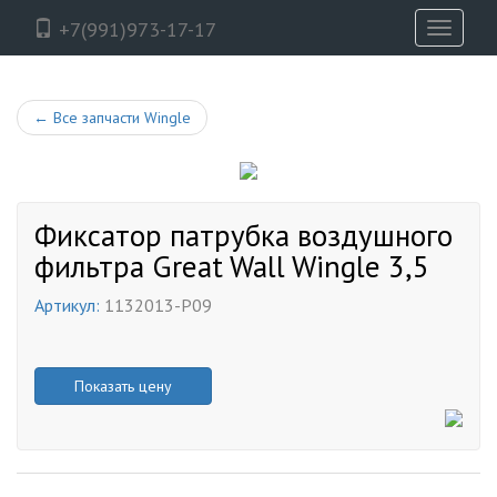
+7(991)973-17-17
Toggle
navigati
←
Все запчасти Wingle
Фиксатор патрубка воздушного
фильтра Great Wall Wingle 3,5
Артикул:
1132013-P09
Показать цену