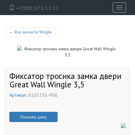
+7(991)973-17-17
Toggle
navigati
←
Все запчасти Wingle
Фиксатор тросика замка двери
Great Wall Wingle 3,5
Артикул:
6105231-P00
Показать цену