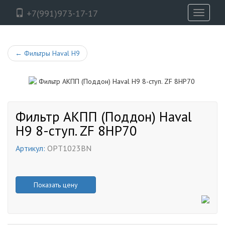
+7(991)973-17-17
Toggle
navigati
←
Фильтры Haval H9
Фильтр АКПП (Поддон) Haval
H9 8-ступ. ZF 8HP70
Артикул:
OPT1023BN
Показать цену