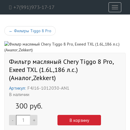
+7(991)973-17-17
Toggle
navigati
←
Фильтры Tiggo 8 Pro
Фильтр масляный Chery Tiggo 8 Pro,
Exeed TXL (1.6L,186 л.с.)
(Аналог,Zekkert)
Артикул:
F4J16-1012030-AN1
В наличии
300
руб.
-
+
В корзину