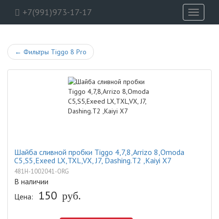
+7(991)973-17-17
Toggle
navigati
←
Фильтры Tiggo 8 Pro
Шайба сливной пробки Tiggo 4,7,8,Arrizo 8,Omoda
C5,S5,Exeed LX,TXL,VX, J7, Dashing.T2 ,Kaiyi X7
481H-1002041-ORG
В наличии
150
Цена:
руб.