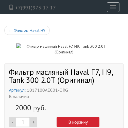
+7(991)973-17-17
Toggle
navigati
←
Фильтры Haval H9
Фильтр масляный Haval F7, H9,
Tank 300 2.0T (Оригинал)
Артикул:
1017100AEC01-ORG
В наличии
2000
руб.
-
+
В корзину