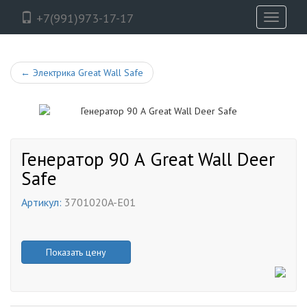
+7(991)973-17-17
Toggle
navigati
←
Электрика Great Wall Safe
Генератор 90 А Great Wall Deer
Safe
Артикул:
3701020A-E01
Показать цену