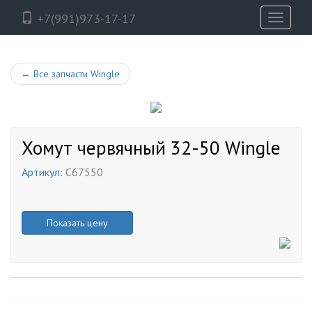
+7(991)973-17-17
Toggle
navigati
←
Все запчасти Wingle
Хомут червячный 32-50 Wingle
Артикул:
C67550
Показать цену