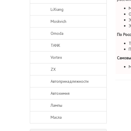
М
LiXiang
О
Э
Moskvich
Э
Omoda
По Росс
Т
TANK
П
Vortex
Самовы
М
ZX
Автопринадлежности
Автохимия
Лампы
Масла