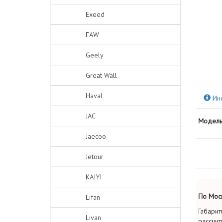
Exeed
FAW
Geely
Great Wall
Haval
Ин
JAC
Модель
Jaecoo
Jetour
KAIYI
По Моск
Lifan
Габарит
Livan
рассчит