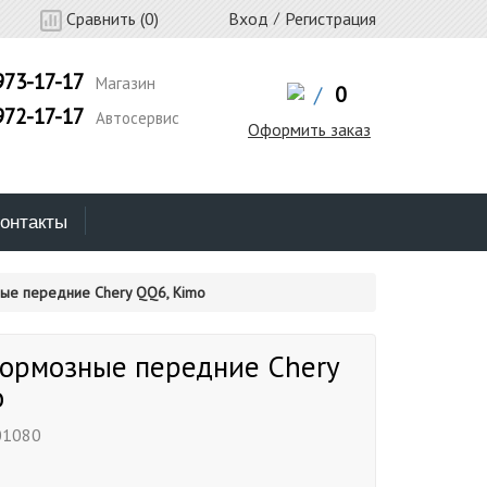
Сравнить (
0
)
Вход
/
Регистрация
973-17-17
Магазин
/
0
972-17-17
Автосервис
Оформить заказ
онтакты
ые передние Chery QQ6, Kimo
тормозные передние Chery
o
01080