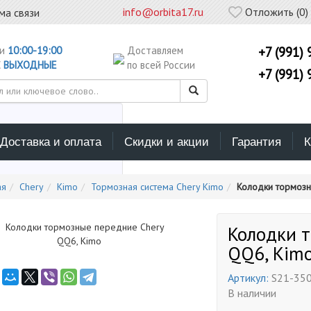
info@orbita17.ru
Отложить (
0
)
ма связи
ни
10:00-19:00
Доставляем
+7 (991) 
С
ВЫХОДНЫЕ
по всей России
+7 (991) 
Доставка и оплата
Скидки и акции
Гарантия
К
ерите каталог поиска
ая
Chery
Kimo
Тормозная система Chery Kimo
Колодки тормозн
Колодки 
QQ6, Kim
Артикул:
S21-35
В наличии