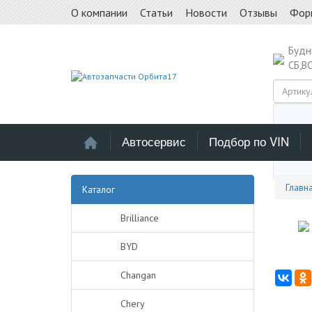
О компании
Статьи
Новости
Отзывы
Фор
Буд
СБ,В
Автосервис
Подбор по VIN
Выб
Главн
Каталог
Brilliance
BYD
Changan
Chery