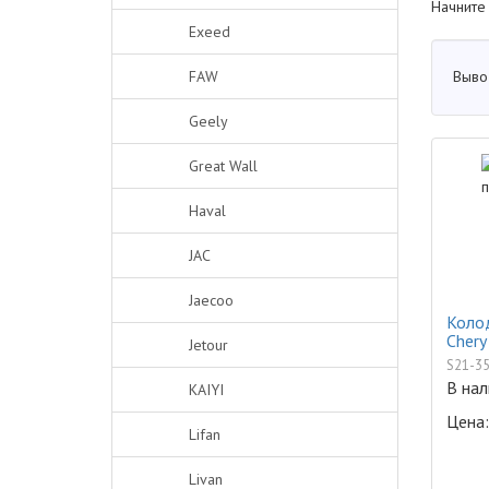
Начните
Exeed
Выво
FAW
Geely
Great Wall
Haval
JAC
Jaecoo
Коло
Chery
Jetour
S21-3
В нал
KAIYI
Цена:
Lifan
Livan