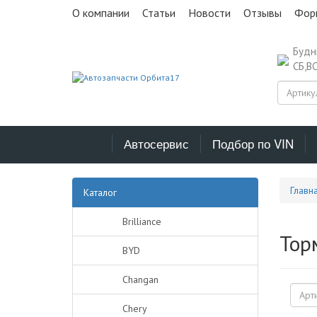
О компании
Статьи
Новости
Отзывы
Фор
Буд
СБ,В
Автосервис
Подбор по VIN
Главн
Каталог
Brilliance
Тор
BYD
Changan
Chery