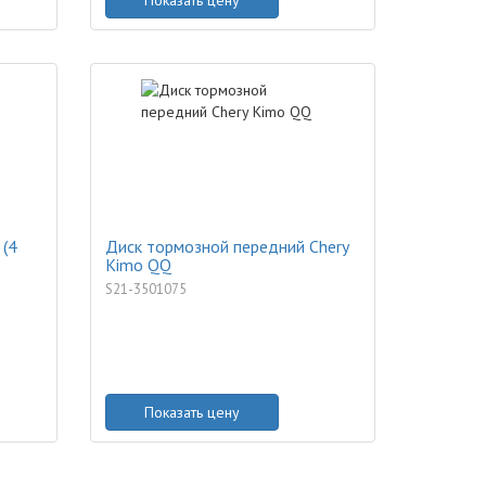
Показать цену
 (4
Диск тормозной передний Chery
Kimo QQ
S21-3501075
Показать цену