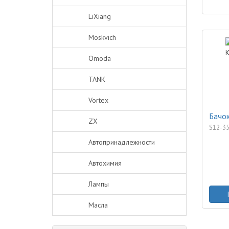
LiXiang
Moskvich
Omoda
TANK
Vortex
Бачок
ZX
S12-3
Автопринадлежности
Автохимия
Лампы
Масла