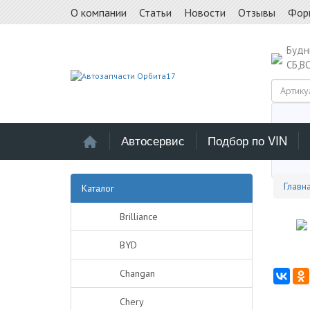
О компании
Статьи
Новости
Отзывы
Фор
Буд
СБ,В
Автосервис
Подбор по VIN
Выб
Главн
Каталог
Brilliance
BYD
Changan
Chery