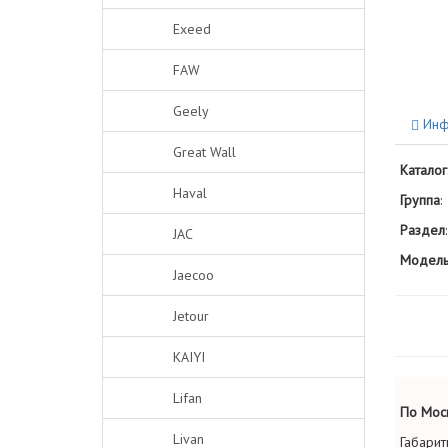
Exeed
FAW
Geely
Инф
Great Wall
Каталог
Haval
Группа
:
Раздел
:
JAC
Модель
Jaecoo
Jetour
KAIYI
Lifan
По Моск
Livan
Габарит