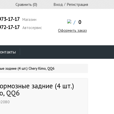
Сравнить (
0
)
Вход
/
Регистрация
973-17-17
Магазин
/
0
972-17-17
Автосервис
Оформить заказ
онтакты
е задние (4 шт.) Chery Kimo, QQ6
ормозные задние (4 шт.)
o, QQ6
02080