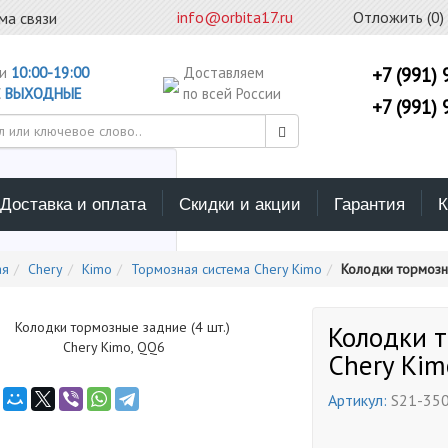
info@orbita17.ru
Отложить (
0
)
ма связи
ни
10:00-19:00
Доставляем
+7 (991) 
С
ВЫХОДНЫЕ
по всей России
+7 (991) 
Доставка и оплата
Скидки и акции
Гарантия
К
ерите каталог поиска
ая
Chery
Kimo
Тормозная система Chery Kimo
Колодки тормозны
Колодки т
Chery Kim
Артикул:
S21-35