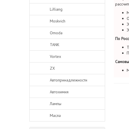
рассчит
LiXiang
М
О
Moskvich
Э
Э
Omoda
По Росс
TANK
Т
П
Vortex
Самовы
ZX
М
Автопринадлежности
Автохимия
Лампы
Масла