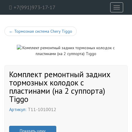
+7(991)973-17-17
Toggle
navigati
←
Тормозная система Chery Tiggo
Комплект ремонтный задних
тормозных колодок с
пластинами (на 2 суппорта)
Tiggo
Артикул:
T11-1010012
Показать цену