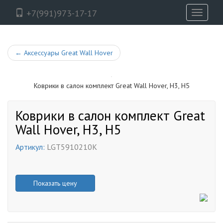
+7(991)973-17-17
Toggle
navigati
←
Аксессуары Great Wall Hover
Коврики в салон комплект Great Wall Hover, H3, H5
Коврики в салон комплект Great
Wall Hover, H3, H5
Артикул:
LGT5910210K
Показать цену