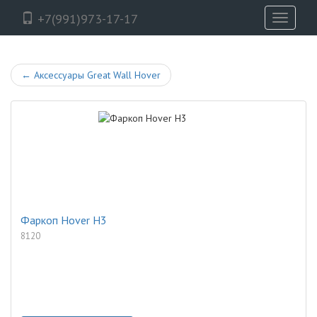
+7(991)973-17-17
Toggle
navigati
←
Аксессуары Great Wall Hover
Фаркоп Hover H3
8120