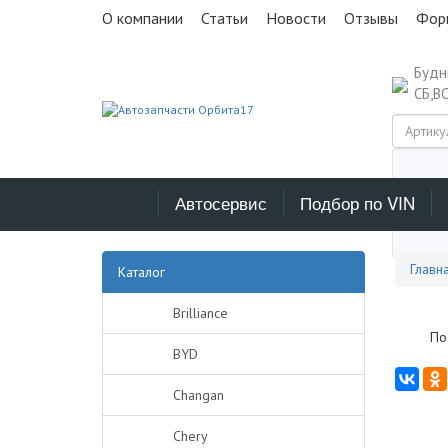
О компании
Статьи
Новости
Отзывы
Фор
Буд
СБ,В
Автосервис
Подбор по VIN
Выб
Главн
Каталог
Brilliance
По
BYD
Changan
Chery