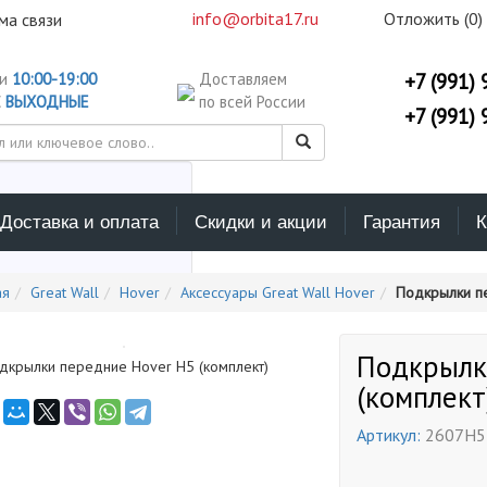
info@orbita17.ru
Отложить (
0
)
ма связи
ни
10:00-19:00
Доставляем
+7 (991) 
С
ВЫХОДНЫЕ
по всей России
+7 (991) 
Доставка и оплата
Скидки и акции
Гарантия
К
ерите каталог поиска
ая
Great Wall
Hover
Аксессуары Great Wall Hover
Подкрылки пе
Подкрылк
дкрылки передние Hover H5 (комплект)
(комплект
Артикул:
2607H5