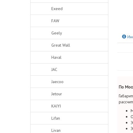
Exeed
FAW
Geely
Ин
Great Wall
Haval
JAC
Jaecoo
По Моск
Jetour
Габарит
рассчит
KAIYI
М
О
Lifan
Э
Э
Livan