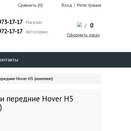
Сравнить (
0
)
Вход
/
Регистрация
973-17-17
Магазин
/
0
972-17-17
Автосервис
Оформить заказ
онтакты
редние Hover H5 (комплект)
и передние Hover H5
)