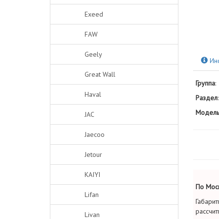
Exeed
FAW
Geely
Ин
Great Wall
Группа
:
Haval
Раздел
:
Модель
JAC
Jaecoo
Jetour
KAIYI
По Моск
Lifan
Габарит
рассчит
Livan