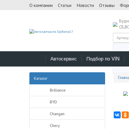
О компании
Статьи
Новости
Отзывы
Фор
Буд
СБ,В
Автосервис
Подбор по VIN
Выб
Главн
Каталог
Brilliance
BYD
Changan
Chery