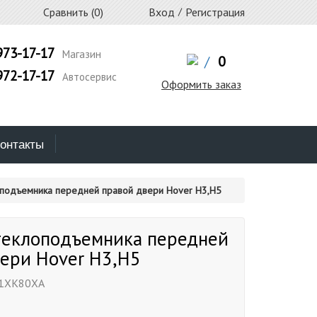
Сравнить (
0
)
Вход
/
Регистрация
973-17-17
Магазин
/
0
972-17-17
Автосервис
Оформить заказ
онтакты
подъемника передней правой двери Hover H3,H5
теклоподъемника передней
ери Hover H3,H5
1XK80XA