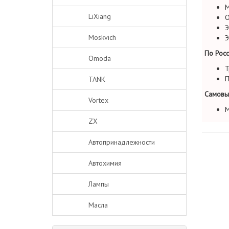
М
LiXiang
О
Э
Moskvich
Э
По Росс
Omoda
Т
П
TANK
Самовы
Vortex
М
ZX
Автопринадлежности
Автохимия
Лампы
Масла