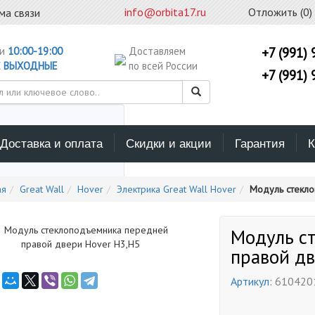
info@orbita17.ru
Отложить (
0
)
ма связи
ни
10:00-19:00
Доставляем
+7 (991) 
С
ВЫХОДНЫЕ
по всей России
+7 (991) 
Доставка и оплата
Скидки и акции
Гарантия
К
ерите каталог поиска
ая
Great Wall
Hover
Электрика Great Wall Hover
Модуль стекло
Модуль с
правой дв
Артикул:
610420