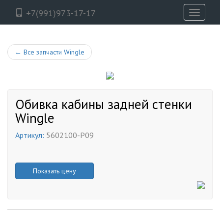
+7(991)973-17-17
Toggle
navigati
←
Все запчасти Wingle
Обивка кабины задней стенки
Wingle
Артикул:
5602100-P09
Показать цену