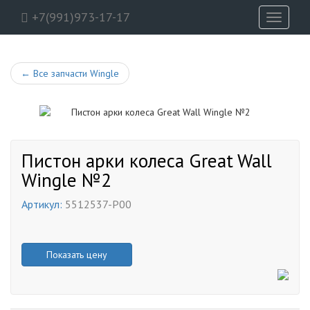
+7(991)973-17-17
Toggle
navigati
←
Все запчасти Wingle
Пистон арки колеса Great Wall
Wingle №2
Артикул:
5512537-P00
Показать цену