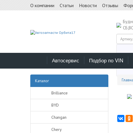
О компании
Статьи
Новости
Отзывы
Фор
Буд
СБ,В
Автосервис
Подбор по VIN
Выб
Главн
Каталог
Brilliance
BYD
Changan
Chery