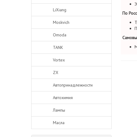
Э
LiXiang
По Росс
Moskvich
Т
П
Omoda
Самовы
М
TANK
Vortex
ZX
Автопринадлежности
Автохимия
Лампы
Масла