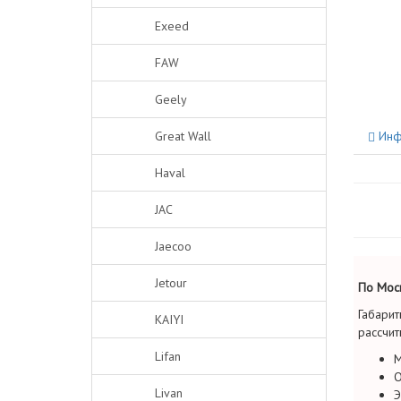
Exeed
FAW
Geely
Great Wall
Инф
Haval
JAC
Jaecoo
Jetour
По Моск
Габарит
KAIYI
рассчит
Lifan
М
О
Livan
Э