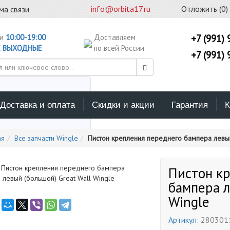
info@orbita17.ru
Отложить (
0
)
ма связи
ни
10:00-19:00
Доставляем
+7 (991) 
С
ВЫХОДНЫЕ
по всей России
+7 (991) 
Доставка и оплата
Скидки и акции
Гарантия
К
ерите каталог поиска
ая
Все запчасти Wingle
Пистон крепления переднего бампера левый
Пистон к
бампера л
Wingle
Артикул:
280301