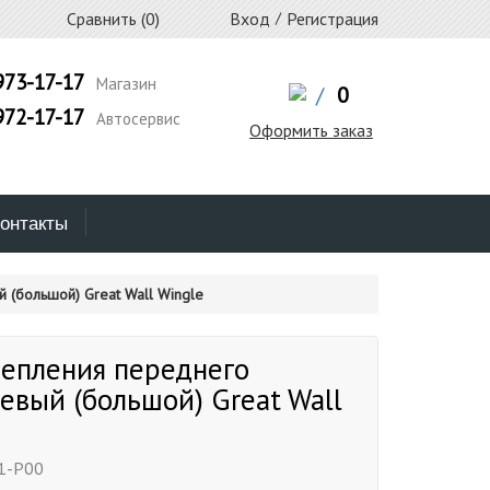
Сравнить (
0
)
Вход
/
Регистрация
973-17-17
Магазин
/
0
972-17-17
Автосервис
Оформить заказ
онтакты
 (большой) Great Wall Wingle
репления переднего
евый (большой) Great Wall
1-P00