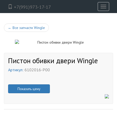
+7(991)973-17-17
Toggle
navigati
←
Все запчасти Wingle
Пистон обивки двери Wingle
Артикул:
6102016-P00
Показать цену