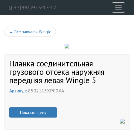
+7(991)973-17-17
Toggle
navigati
←
Все запчасти Wingle
Планка соединительная
грузового отсека наружняя
передняя левая Wingle 5
Артикул:
8502113XP00XA
Показать цену