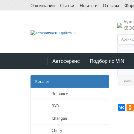
О компании
Статьи
Новости
Отзывы
Фор
Буд
СБ,В
Автосервис
Подбор по VIN
Выб
Главн
Каталог
Brilliance
BYD
Changan
Chery