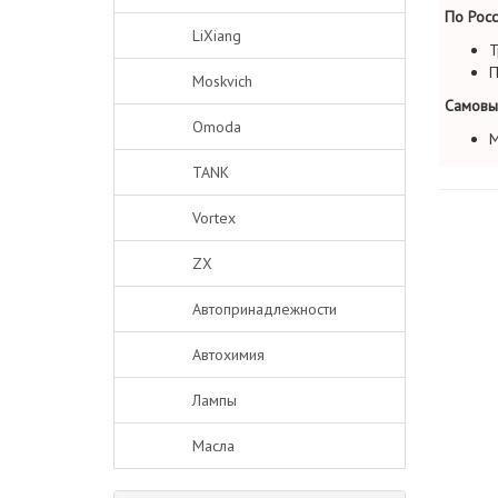
По Росс
LiXiang
Т
П
Moskvich
Самовы
Omoda
М
TANK
Vortex
ZX
Автопринадлежности
Автохимия
Лампы
Масла