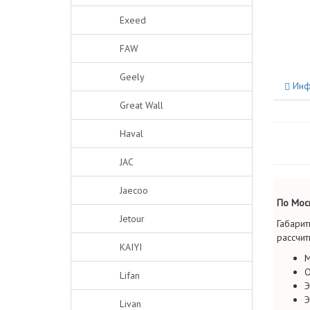
Exeed
FAW
Geely
Инф
Great Wall
Haval
JAC
Jaecoo
По Моск
Jetour
Габарит
рассчит
KAIYI
М
О
Lifan
Э
Э
Livan