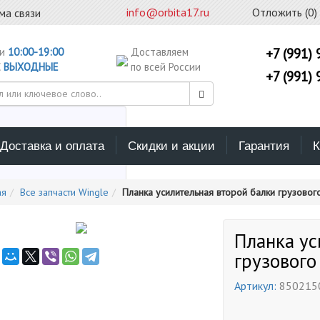
info@orbita17.ru
Отложить (
0
)
ма связи
ни
10:00-19:00
Доставляем
+7 (991) 
С
ВЫХОДНЫЕ
по всей России
+7 (991) 
Доставка и оплата
Скидки и акции
Гарантия
К
ерите каталог поиска
ая
Все запчасти Wingle
Планка усилительная второй балки грузового
Планка ус
грузового
Артикул:
850215