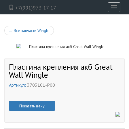
+7(991)973-17-17
Toggle
navigati
←
Все запчасти Wingle
Пластина крепления акб Great
Wall Wingle
Артикул:
3703101-P00
Показать цену