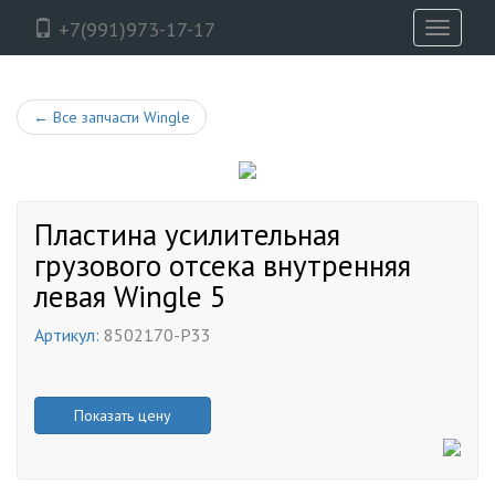
+7(991)973-17-17
Toggle
navigati
←
Все запчасти Wingle
Пластина усилительная
грузового отсека внутренняя
левая Wingle 5
Артикул:
8502170-P33
Показать цену