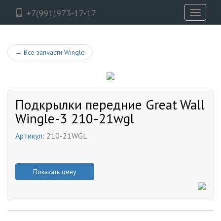
+7(991)973-17-17
Toggle
navigati
←
Все запчасти Wingle
Подкрылки передние Great Wall
Wingle-3 210-21wgl
Артикул:
210-21WGL
Показать цену