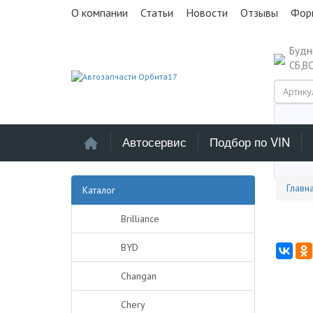
О компании
Статьи
Новости
Отзывы
Фор
Буд
СБ,В
Автосервис
Подбор по VIN
Выб
Главн
Каталог
Brilliance
BYD
Changan
Chery