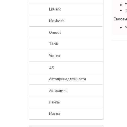
Т
LiXiang
П
Самовы
Moskvich
М
Omoda
TANK
Vortex
ZX
Автопринадлежности
Автохимия
Лампы
Масла