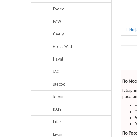
Exeed
FAW
Инф
Geely
Great Wall
Haval
JAC
По Моск
Jaecoo
Габарит
рассчит
Jetour
М
KAIYI
О
Э
Lifan
Э
По Росс
Livan