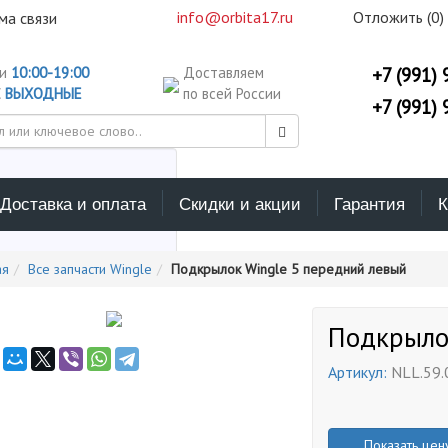
info@orbita17.ru
Отложить (
0
)
ма связи
ни
10:00-19:00
Доставляем
+7 (991) 
С
ВЫХОДНЫЕ
по всей России
+7 (991) 
Доставка и оплата
Скидки и акции
Гарантия
К
ерите каталог поиска
ая
Все запчасти Wingle
Подкрылок Wingle 5 передний левый
Подкрыло
Артикул:
NLL.59.
Показать цен