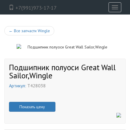
+7(991)973-17-17
Toggle
navigati
←
Все запчасти Wingle
Подшипник полуоси Great Wall
Sailor,Wingle
Артикул:
T428038
Показать цену