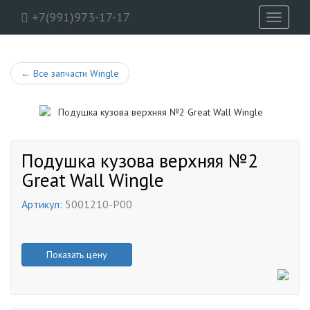
+7(991)973-17-17
Toggle
navigati
←
Все запчасти Wingle
Подушка кузова верхняя №2
Great Wall Wingle
Артикул:
5001210-P00
Показать цену