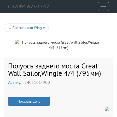
+7(991)973-17-17
Toggle
navigati
←
Все запчасти Wingle
Полуось заднего моста Great
Wall Sailor,Wingle 4/4 (795мм)
Артикул:
2403101-P00
Показать цену