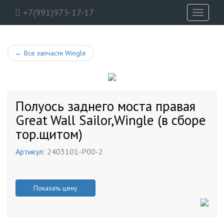
+7(991)973-17-17
Toggle
navigati
←
Все запчасти Wingle
Полуось заднего моста правая
Great Wall Sailor,Wingle (в сборе
тор.щитом)
Артикул:
2403101-P00-2
Показать цену