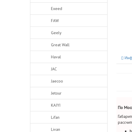
Exeed
FAW
Geely
Great Wall
Haval
Инф
JAC
Jaecoo
Jetour
KAIYI
По Моск
Габарит
Lifan
рассчит
Livan
М