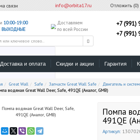
info@orbita17.ru
Отложить (
0
)
ма связи
ни
10:00-19:00
Доставляем
+7 (991) 
С
ВЫХОДНЫЕ
по всей России
+7 (991) 
Доставка и оплата
Скидки и акции
Гарантия
К
ерите каталог поиска
ая
Great Wall
Safe
Запчасти Great Wall Safe
Двигатель и систем
мпа водяная Great Wall Deer, Safe, 491QE (Аналог, GMB)
Помпа вод
491QE (Ан
Артикул:
130702