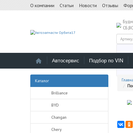
О компании
Статьи
Новости
Отзывы
Фор
Буд
СБ,В
Автосервис
Подбор по VIN
Выб
Главн
Каталог
По
Brilliance
BYD
Changan
Chery