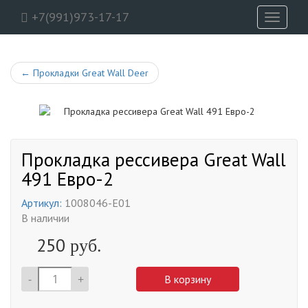
+7(991)973-17-17
Toggle
navigati
←
Прокладки Great Wall Deer
Прокладка рессивера Great Wall
491 Евро-2
Артикул:
1008046-E01
В наличии
250
руб.
-
+
В корзину