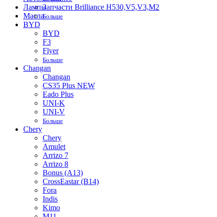
Лампы
Запчасти Brilliance H530,V5,V3,M2
Масла
Больше
BYD
BYD
F3
Flyer
Больше
Changan
Changan
CS35 Plus NEW
Eado Plus
UNI-K
UNI-V
Больше
Chery
Chery
Amulet
Arrizo 7
Arrizo 8
Bonus (A13)
CrossEastar (B14)
Fora
Indis
Kimo
M11