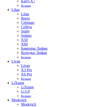
Kaiyi X7
Больше
Lifan
Lifan
Breez
Cebrium
Celliya
Smily
Solano
X50
X60
Бамперы Лифан
Колодки Лифан
Больше
Livan
Livan
X3 Pro
X6 Pro
Больше
LiXiang
LiXiang
Li L9
Больше
Moskvich
Moskvich