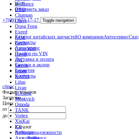
/
0
Brilliance
Оформить заказ
BYD
Changan
+7(991)973-17-17
Chery
Toggle navigation
Dong Feng
Exeed
Каталог китайских запчастей
О компании
Автосервис
Скид
FAW
Контакты
Geely
Автосервис
Great Wall
Подбор по VIN
Haval
Доставка и оплата
JAC
Скидки и акции
Jaecoo
Гарантия
Jetour
Контакты
KAIYI
Lifan
сброс
Livan
Фильтр товаров
LiXiang
Загрузка...
Moskvich
Цена
Omoda
от
TANK
до
Vortex
XinKai
ZX
Каталог
Автопринадлежности
Brilliance
Автохимия
Brilliance