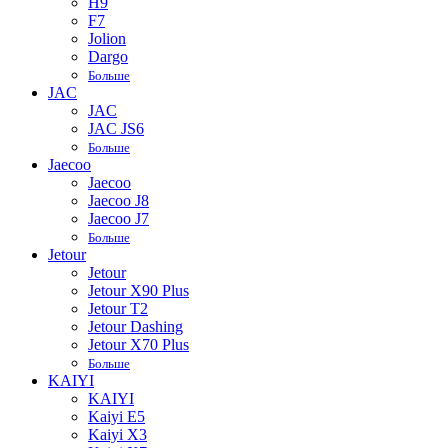
H9
F7
Jolion
Dargo
Больше
JAC
JAC
JAC JS6
Больше
Jaecoo
Jaecoo
Jaecoo J8
Jaecoo J7
Больше
Jetour
Jetour
Jetour X90 Plus
Jetour T2
Jetour Dashing
Jetour X70 Plus
Больше
KAIYI
KAIYI
Kaiyi E5
Kaiyi X3