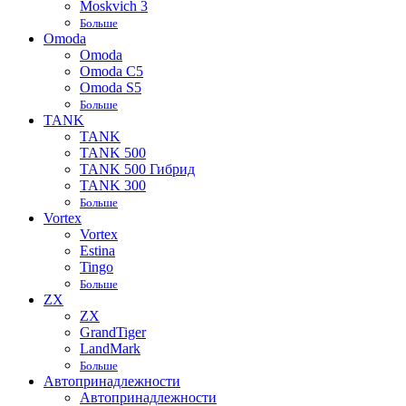
Moskvich 3
Больше
Omoda
Omoda
Omoda C5
Omoda S5
Больше
TANK
TANK
TANK 500
TANK 500 Гибрид
TANK 300
Больше
Vortex
Vortex
Estina
Tingo
Больше
ZX
ZX
GrandTiger
LandMark
Больше
Автопринадлежности
Автопринадлежности