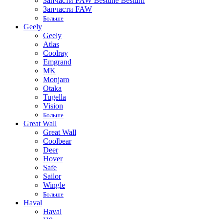
Запчасти FAW Bestune Besturn
Запчасти FAW
Больше
Geely
Geely
Atlas
Coolray
Emgrand
MK
Monjaro
Otaka
Tugella
Vision
Больше
Great Wall
Great Wall
Coolbear
Deer
Hover
Safe
Sailor
Wingle
Больше
Haval
Haval