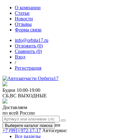
О компании
Статьи
Новости
Отзывы
Форма связи
info@orbita17.ru
Отложить (
0
)
Сравнить (
0
)
Вход
/
Регистрация
Будни
10:00-19:00
СБ,ВС
ВЫХОДНЫЕ
Доставляем
по всей России
+7 (991) 973-17-17
Магазин
Выберите каталог поиска
+7 (991) 972-17-17
Автосервис
Все разделы