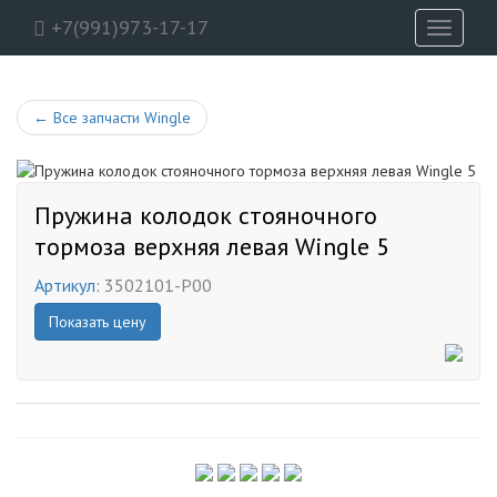
+7(991)973-17-17
Toggle
navigati
←
Все запчасти Wingle
Пружина колодок стояночного
тормоза верхняя левая Wingle 5
Артикул:
3502101-P00
Показать цену