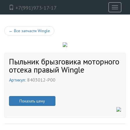
+7(991)973-17-17
Toggle
navigati
←
Все запчасти Wingle
Пыльник брызговика моторного
отсека правый Wingle
Артикул:
8403012-P00
Показать цену