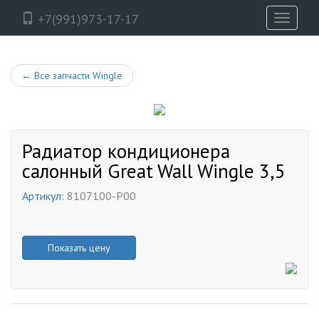
+7(991)973-17-17
Toggle
navigati
←
Все запчасти Wingle
Радиатор кондиционера
салонный Great Wall Wingle 3,5
Артикул:
8107100-P00
Показать цену