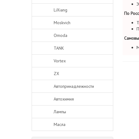
Э
LiXiang
По Росс
Moskvich
Т
П
Omoda
Самовы
М
TANK
Vortex
ZX
Автопринадлежности
Автохимия
Лампы
Масла