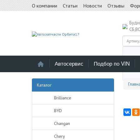
О компании
Статьи
Новости
Отзывы
Фор
Буд
СБ,В
Автосервис
Подбор по VIN
Выб
Главн
Каталог
Brilliance
BYD
Changan
Chery