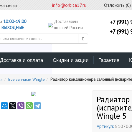
info@orbita17.ru
Отложить (
0
)
ма связи
ни
10:00-19:00
Доставляем
+7 (991) 
С
ВЫХОДНЫЕ
по всей России
+7 (991) 
Доставка и оплата
Скидки и акции
Гарантия
К
ерите каталог поиска
ая
Все запчасти Wingle
Радиатор кондиционера салонный (испарител
Радиатор
(испарите
Wingle 5
Артикул:
810700