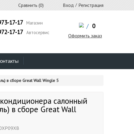
Сравнить (
0
)
Вход
/
Регистрация
973-17-17
Магазин
/
0
972-17-17
Автосервис
Оформить заказ
онтакты
ь) в сборе Great Wall Wingle 5
 кондиционера салонный
ль) в сборе Great Wall
0XP09XB