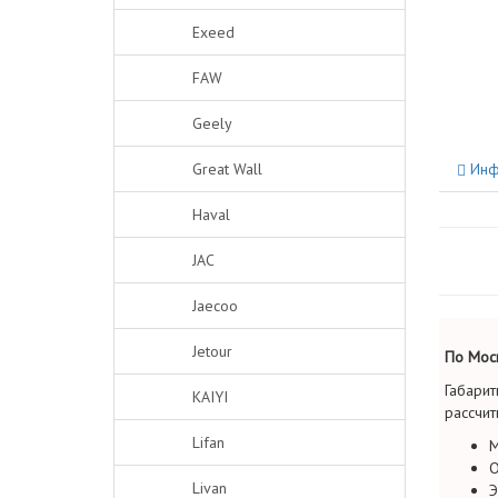
Exeed
FAW
Geely
Great Wall
Инф
Haval
JAC
Jaecoo
Jetour
По Моск
Габарит
KAIYI
рассчит
Lifan
М
О
Livan
Э