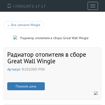
+7(991)973-17-17
Toggle
navigati
←
Все запчасти Wingle
Радиатор отопителя в сборе
Great Wall Wingle
Артикул:
8101000-P00
Показать цену