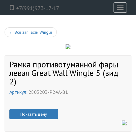
+7(991)973-17-17
Toggle
navigati
←
Все запчасти Wingle
Рамка противотуманной фары
левая Great Wall Wingle 5 (вид
2)
Артикул:
2803203-P24A-B1
Показать цену