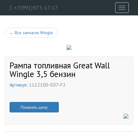
+7(991)973-17-17
Toggle
navigati
←
Все запчасти Wingle
Рампа топливная Great Wall
Wingle 3,5 бензин
Артикул:
1112100-E07-F2
Показать цену