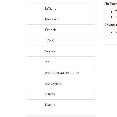
По Росс
LiXiang
Т
П
Moskvich
Самовы
Omoda
М
TANK
Vortex
ZX
Автопринадлежности
Автохимия
Лампы
Масла