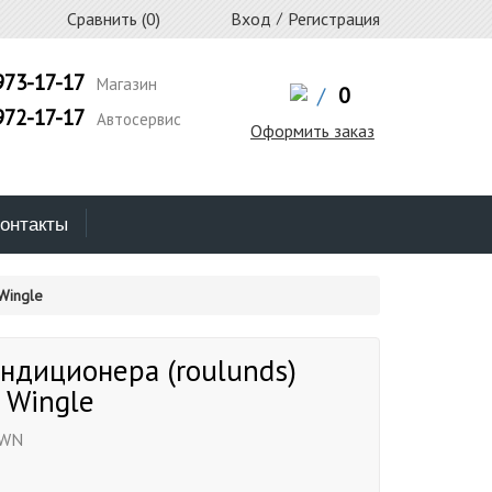
Сравнить (
0
)
Вход
/
Регистрация
973-17-17
Магазин
/
0
972-17-17
Автосервис
Оформить заказ
онтакты
Wingle
ндиционера (roulunds)
l Wingle
0WN