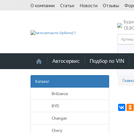
О компании
Статьи
Новости
Отзывы
Фор
Буд
СБ,В
Автосервис
Подбор по VIN
Выб
Главн
Каталог
Brilliance
BYD
Changan
Chery