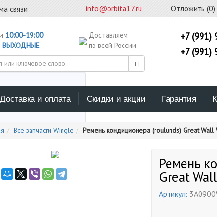
info@orbita17.ru
Отложить (
0
)
ма связи
ни
10:00-19:00
Доставляем
+7 (991) 
С
ВЫХОДНЫЕ
по всей России
+7 (991) 
Доставка и оплата
Скидки и акции
Гарантия
К
ерите каталог поиска
ая
Все запчасти Wingle
Ремень кондиционера (roulunds) Great Wall 
Ремень ко
Great Wal
Артикул:
3A090