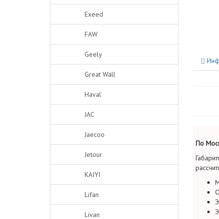
Exeed
FAW
Geely
Инф
Great Wall
Haval
JAC
Jaecoo
По Моск
Jetour
Габарит
рассчит
KAIYI
М
О
Lifan
Э
Э
Livan